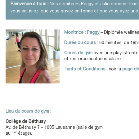
Bienvenue à tous !
Nos moniteurs Peggy et Julie donnent le m
vous amusiez, que vous soyez en forme et que vous ayez une
Monitrice : Peggy
– Diplômée wellness
Durée du cours
: 60 minutes, de 18h
Cours de gym
avec une playlist entr
et renforcement musculaire.
Tarifs et Conditions
: voir la
page dé
Lieu du cours de gym :
Collège de Béthusy
Av. de Béthusy 7 – 1005 Lausanne (salle de gym
er
au 1
étage).